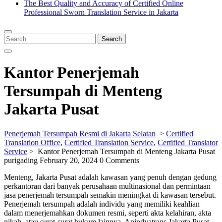
The Best Quality and Accuracy of Certified Online
Professional Sworn Translation Service in Jakarta
Close
Menu
Search
Search
for:
Kantor Penerjemah
Tersumpah di Menteng
Jakarta Pusat
Penerjemah Tersumpah Resmi di Jakarta Selatan
>
Certified
Translation Office
,
Certified Translation Service
,
Certified Translator
Service
>
Kantor Penerjemah Tersumpah di Menteng Jakarta Pusat
purigading
February 20, 2024
0 Comments
Menteng, Jakarta Pusat adalah kawasan yang penuh dengan gedung
perkantoran dari banyak perusahaan multinasional dan permintaan
jasa penerjemah tersumpah semakin meningkat di kawasan tersebut.
Penerjemah tersumpah adalah individu yang memiliki keahlian
dalam menerjemahkan dokumen resmi, seperti akta kelahiran, akta
nikah, atau surat-surat hukum lainnya. Anindyatrans Jakarta Pusat