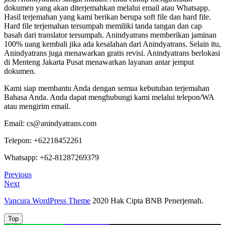
dokumen yang akan diterjemahkan melalui email atau Whatsapp.
Hasil terjemahan yang kami berikan berupa soft file dan hard file.
Hard file terjemahan tersumpah memiliki tanda tangan dan cap
basah dari translator tersumpah. Anindyatrans memberikan jaminan
100% uang kembali jika ada kesalahan dari Anindyatrans. Selain itu,
Anindyatrans juga menawarkan gratis revisi. Anindyatrans berlokasi
di Menteng Jakarta Pusat menawarkan layanan antar jemput
dokumen.
Kami siap membantu Anda dengan semua kebutuhan terjemahan
Bahasa Anda. Anda dapat menghubungi kami melalui telepon/WA
atau mengirim email.
Email: cs@anindyatrans.com
Telepon: +62218452261
Whatsapp: +62-81287269379
Post
Previous
Previous
Post
Next
Next
navigation
Post
Vancura WordPress Theme
2020 Hak Cipta BNB Penerjemah.
Top