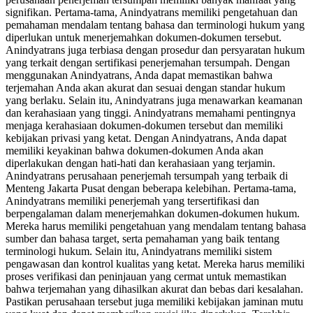
signifikan. Pertama-tama, Anindyatrans memiliki pengetahuan dan
pemahaman mendalam tentang bahasa dan terminologi hukum yang
diperlukan untuk menerjemahkan dokumen-dokumen tersebut.
Anindyatrans juga terbiasa dengan prosedur dan persyaratan hukum
yang terkait dengan sertifikasi penerjemahan tersumpah. Dengan
menggunakan Anindyatrans, Anda dapat memastikan bahwa
terjemahan Anda akan akurat dan sesuai dengan standar hukum
yang berlaku. Selain itu, Anindyatrans juga menawarkan keamanan
dan kerahasiaan yang tinggi. Anindyatrans memahami pentingnya
menjaga kerahasiaan dokumen-dokumen tersebut dan memiliki
kebijakan privasi yang ketat. Dengan Anindyatrans, Anda dapat
memiliki keyakinan bahwa dokumen-dokumen Anda akan
diperlakukan dengan hati-hati dan kerahasiaan yang terjamin.
Anindyatrans perusahaan penerjemah tersumpah yang terbaik di
Menteng Jakarta Pusat dengan beberapa kelebihan. Pertama-tama,
Anindyatrans memiliki penerjemah yang tersertifikasi dan
berpengalaman dalam menerjemahkan dokumen-dokumen hukum.
Mereka harus memiliki pengetahuan yang mendalam tentang bahasa
sumber dan bahasa target, serta pemahaman yang baik tentang
terminologi hukum. Selain itu, Anindyatrans memiliki sistem
pengawasan dan kontrol kualitas yang ketat. Mereka harus memiliki
proses verifikasi dan peninjauan yang cermat untuk memastikan
bahwa terjemahan yang dihasilkan akurat dan bebas dari kesalahan.
Pastikan perusahaan tersebut juga memiliki kebijakan jaminan mutu