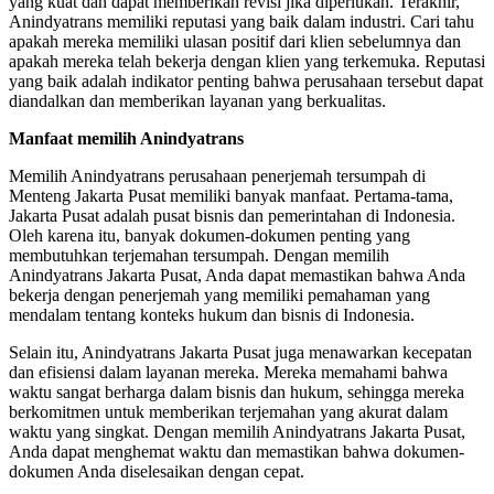
yang kuat dan dapat memberikan revisi jika diperlukan. Terakhir,
Anindyatrans memiliki reputasi yang baik dalam industri. Cari tahu
apakah mereka memiliki ulasan positif dari klien sebelumnya dan
apakah mereka telah bekerja dengan klien yang terkemuka. Reputasi
yang baik adalah indikator penting bahwa perusahaan tersebut dapat
diandalkan dan memberikan layanan yang berkualitas.
Manfaat memilih Anindyatrans
Memilih Anindyatrans perusahaan penerjemah tersumpah di
Menteng Jakarta Pusat memiliki banyak manfaat. Pertama-tama,
Jakarta Pusat adalah pusat bisnis dan pemerintahan di Indonesia.
Oleh karena itu, banyak dokumen-dokumen penting yang
membutuhkan terjemahan tersumpah. Dengan memilih
Anindyatrans Jakarta Pusat, Anda dapat memastikan bahwa Anda
bekerja dengan penerjemah yang memiliki pemahaman yang
mendalam tentang konteks hukum dan bisnis di Indonesia.
Selain itu, Anindyatrans Jakarta Pusat juga menawarkan kecepatan
dan efisiensi dalam layanan mereka. Mereka memahami bahwa
waktu sangat berharga dalam bisnis dan hukum, sehingga mereka
berkomitmen untuk memberikan terjemahan yang akurat dalam
waktu yang singkat. Dengan memilih Anindyatrans Jakarta Pusat,
Anda dapat menghemat waktu dan memastikan bahwa dokumen-
dokumen Anda diselesaikan dengan cepat.