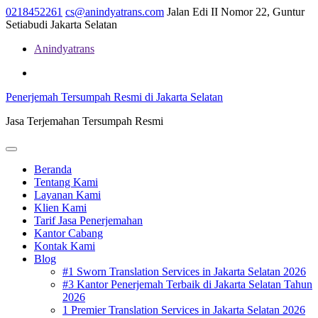
Skip
0218452261
cs@anindyatrans.com
Jalan Edi II Nomor 22, Guntur
to
Setiabudi Jakarta Selatan
content
Anindyatrans
Facebook
Twitter
Linkedin
Penerjemah Tersumpah Resmi di Jakarta Selatan
Jasa Terjemahan Tersumpah Resmi
Open
Menu
Beranda
Tentang Kami
Layanan Kami
Klien Kami
Tarif Jasa Penerjemahan
Kantor Cabang
Kontak Kami
Blog
#1 Sworn Translation Services in Jakarta Selatan 2026
#3 Kantor Penerjemah Terbaik di Jakarta Selatan Tahun
2026
1 Premier Translation Services in Jakarta Selatan 2026