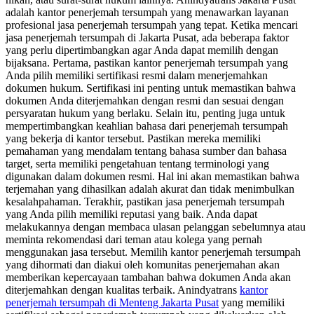
adalah kantor penerjemah tersumpah yang menawarkan layanan
profesional jasa penerjemah tersumpah yang tepat. Ketika mencari
jasa penerjemah tersumpah di Jakarta Pusat, ada beberapa faktor
yang perlu dipertimbangkan agar Anda dapat memilih dengan
bijaksana. Pertama, pastikan kantor penerjemah tersumpah yang
Anda pilih memiliki sertifikasi resmi dalam menerjemahkan
dokumen hukum. Sertifikasi ini penting untuk memastikan bahwa
dokumen Anda diterjemahkan dengan resmi dan sesuai dengan
persyaratan hukum yang berlaku. Selain itu, penting juga untuk
mempertimbangkan keahlian bahasa dari penerjemah tersumpah
yang bekerja di kantor tersebut. Pastikan mereka memiliki
pemahaman yang mendalam tentang bahasa sumber dan bahasa
target, serta memiliki pengetahuan tentang terminologi yang
digunakan dalam dokumen resmi. Hal ini akan memastikan bahwa
terjemahan yang dihasilkan adalah akurat dan tidak menimbulkan
kesalahpahaman. Terakhir, pastikan jasa penerjemah tersumpah
yang Anda pilih memiliki reputasi yang baik. Anda dapat
melakukannya dengan membaca ulasan pelanggan sebelumnya atau
meminta rekomendasi dari teman atau kolega yang pernah
menggunakan jasa tersebut. Memilih kantor penerjemah tersumpah
yang dihormati dan diakui oleh komunitas penerjemahan akan
memberikan kepercayaan tambahan bahwa dokumen Anda akan
diterjemahkan dengan kualitas terbaik. Anindyatrans
kantor
penerjemah tersumpah di Menteng Jakarta Pusat
yang memiliki