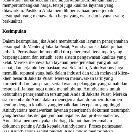
mempertimbangkan harga, tetapi juga kualitas layanan yang
ditawarkan. Pastikan Anda memilih perusahaan penerjemah
tersumpah yang menawarkan harga yang wajar dan layanan yang
berkualitas.
Kesimpulan
Dalam kesimpulan, jika Anda membutuhkan layanan penerjemahan
tersumpah di Menteng Jakarta Pusat, Anindyatrans adalah pilihan
terbaik. Perusahaan ini memiliki tim penerjemah tersumpah yang
berpengalaman dan terlatih, serta sistem pengawasan kualitas yang
ketat. Mereka menawarkan layanan penerjemahan yang akurat,
cepat, dan terjamin kerahasiaannya. Selain itu, Anindyatrans juga
memiliki reputasi yang baik dalam industri dan telah melayani klien-
klien besar di Jakarta Pusat. Mereka menawarkan tarif yang
kompetitif dan transparan, serta layanan pelanggan yang ramah dan
responsif. Jangan ragu untuk menghubungi Anindyatrans untuk
kebutuhan penerjemahan tersumpah Anda di Jakarta Pusat. Mereka
siap membantu Anda dalam menerjemahkan dokumen-dokumen
penting dengan kualitas yang terbaik dan kecepatan yang tinggi.
Anindyatrans menawarkan layanan penerjemah dokumen tersumpah
yang berkualitas dengan jaminan legalitas dan profesionalisme,
Anda bisa mempercayakan berbagai kebutuhan terjemahan
dokumen penting Anda kepada Anindyatrans. Proses pemesanan
jasa Anindyatrans sangat mudah. Anda cukup mengirimkan