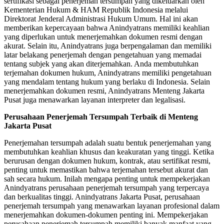
sertifikasi sebagai penerjemah tersumpah yang dikeluarkan oleh
Kementerian Hukum & HAM Republik Indonesia melalui
Direktorat Jenderal Administrasi Hukum Umum. Hal ini akan
memberikan kepercayaan bahwa Anindyatrans memiliki keahlian
yang diperlukan untuk menerjemahkan dokumen resmi dengan
akurat. Selain itu, Anindyatrans juga berpengalaman dan memiliki
latar belakang penerjemah dengan pengetahuan yang memadai
tentang subjek yang akan diterjemahkan. Anda membutuhkan
terjemahan dokumen hukum, Anindyatrans memiliki pengetahuan
yang mendalam tentang hukum yang berlaku di Indonesia. Selain
menerjemahkan dokumen resmi, Anindyatrans Menteng Jakarta
Pusat juga menawarkan layanan interpreter dan legalisasi.
Perusahaan Penerjemah Tersumpah Terbaik di Menteng
Jakarta Pusat
Penerjemahan tersumpah adalah suatu bentuk penerjemahan yang
membutuhkan keahlian khusus dan keakuratan yang tinggi. Ketika
berurusan dengan dokumen hukum, kontrak, atau sertifikat resmi,
penting untuk memastikan bahwa terjemahan tersebut akurat dan
sah secara hukum. Inilah mengapa penting untuk mempekerjakan
Anindyatrans perusahaan penerjemah tersumpah yang terpercaya
dan berkualitas tinggi. Anindyatrans Jakarta Pusat, perusahaan
penerjemah tersumpah yang menawarkan layanan profesional dalam
menerjemahkan dokumen-dokumen penting ini. Mempekerjakan
perusahaan penerjemah tersumpah memiliki banyak manfaat yang