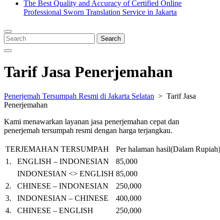
The Best Quality and Accuracy of Certified Online
Professional Sworn Translation Service in Jakarta
Close
Menu
Search
Search
for:
Tarif Jasa Penerjemahan
Penerjemah Tersumpah Resmi di Jakarta Selatan
>
Tarif Jasa
Penerjemahan
Kami menawarkan layanan jasa penerjemahan cepat dan
penerjemah tersumpah resmi dengan harga terjangkau.
TERJEMAHAN TERSUMPAH
Per halaman hasil(Dalam Rupiah
1.
ENGLISH – INDONESIAN
85
,000
INDONESIAN <> ENGLISH
85,000
2.
CHINESE – INDONESIAN
250
,000
3.
INDONESIAN – CHINESE
400,000
4.
CHINESE – ENGLISH
250,000