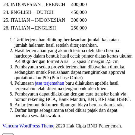
23.
INDONESIAN – FRENCH
400,000
24.
ENGLISH – DUTCH
450,000
25.
ITALIAN – INDONESIAN
3
00
,000
26.
ITALIAN – ENGLISH
250,000
Tarif terjemahan dihitung berdasarkan jumlah kata atau
jumlah halaman hasil setelah diterjemahkan.
Hasil terjemahan yang akan di terima oleh klien berupa
hardcopy dalam bentuk hasil cetak printer diatas kertas ukuran
A4 80gr dengan format Arial 12 spasi 2 margin 2,5 cm.
Pembayaran setiap proyek terjemahan dibayarkan dimuka,
sedangkan untuk Perusahaan dapat mengirimkan approval
quotation atau PO (Purchase Order).
Pelunasan
jasa terjemahan
baru dilakukan apabila hasil
terjemahan telah diterima dengan baik oleh klien.
Pembayaran dapat dilakukan dengan cara transfer bank via
nomor rekening BCA, Bank Mandiri, BNI, BRI atau HSBC.
Antar jemput dokumen dipungut biaya berdasarkan jarak.
Daftar harga sebagaimana tabel diluar pajak dan dapat
berubah sewaktu-waktu.
Vancura WordPress Theme
2020 Hak Cipta BNB Penerjemah.