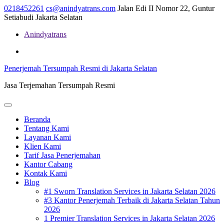
Skip
0218452261
cs@anindyatrans.com
Jalan Edi II Nomor 22, Guntur
to
Setiabudi Jakarta Selatan
content
Anindyatrans
Facebook
Twitter
Linkedin
Penerjemah Tersumpah Resmi di Jakarta Selatan
Jasa Terjemahan Tersumpah Resmi
Open
Menu
Beranda
Tentang Kami
Layanan Kami
Klien Kami
Tarif Jasa Penerjemahan
Kantor Cabang
Kontak Kami
Blog
#1 Sworn Translation Services in Jakarta Selatan 2026
#3 Kantor Penerjemah Terbaik di Jakarta Selatan Tahun
2026
1 Premier Translation Services in Jakarta Selatan 2026