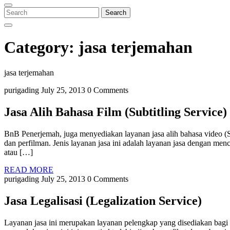
Close
Menu
Search
Search
for:
Category:
jasa terjemahan
jasa terjemahan
purigading
July 25, 2013
0 Comments
Jasa Alih Bahasa Film (Subtitling Service)
BnB Penerjemah, juga menyediakan layanan jasa alih bahasa video (S
dan perfilman. Jenis layanan jasa ini adalah layanan jasa dengan me
atau […]
READ
READ MORE
MORE
purigading
July 25, 2013
0 Comments
Jasa Legalisasi (Legalization Service)
Layanan jasa ini merupakan layanan pelengkap yang disediakan b