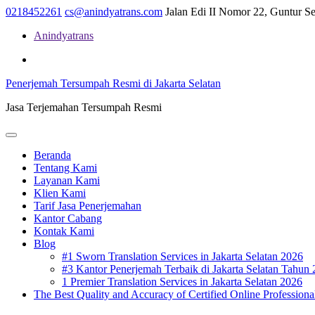
Skip
0218452261
cs@anindyatrans.com
Jalan Edi II Nomor 22, Guntur Set
to
Anindyatrans
content
Facebook
Twitter
Linkedin
Penerjemah Tersumpah Resmi di Jakarta Selatan
Jasa Terjemahan Tersumpah Resmi
Open
Menu
Beranda
Tentang Kami
Layanan Kami
Klien Kami
Tarif Jasa Penerjemahan
Kantor Cabang
Kontak Kami
Blog
#1 Sworn Translation Services in Jakarta Selatan 2026
#3 Kantor Penerjemah Terbaik di Jakarta Selatan Tahun
1 Premier Translation Services in Jakarta Selatan 2026
The Best Quality and Accuracy of Certified Online Professional