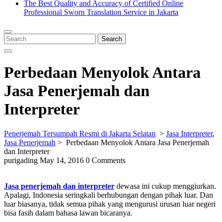
The Best Quality and Accuracy of Certified Online
Professional Sworn Translation Service in Jakarta
Close
Menu
Search
Search
for:
Perbedaan Menyolok Antara
Jasa Penerjemah dan
Interpreter
Penerjemah Tersumpah Resmi di Jakarta Selatan
>
Jasa Interpreter
,
Jasa Penerjemah
>
Perbedaan Menyolok Antara Jasa Penerjemah
dan Interpreter
purigading
May 14, 2016
0 Comments
Jasa penerjemah dan interpreter
dewasa ini cukup menggiurkan.
Apalagi, Indonesia seringkali berhubungan dengan pihak luar. Dan
luar biasanya, tidak semua pihak yang mengurusi urusan luar negeri
bisa fasih dalam bahasa lawan bicaranya.