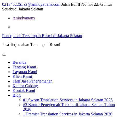
Skip
0218452261
cs@anindyatrans.com
Jalan Edi II Nomor 22, Guntur
to
Setiabudi Jakarta Selatan
content
Anindyatrans
Facebook
Twitter
Linkedin
Penerjemah Tersumpah Resmi di Jakarta Selatan
Jasa Terjemahan Tersumpah Resmi
Open
Menu
Beranda
Tentang Kami
Layanan Kami
Klien Kami
Tarif Jasa Penerjemahan
Kantor Cabang
Kontak Kami
Blog
#1 Sworn Translation Services in Jakarta Selatan 2026
#3 Kantor Penerjemah Terbaik di Jakarta Selatan Tahun
2026
1 Premier Translation Services in Jakarta Selatan 2026