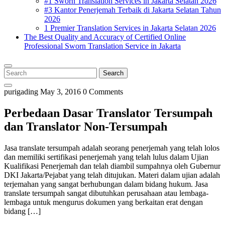
#1 Sworn Translation Services in Jakarta Selatan 2026
#3 Kantor Penerjemah Terbaik di Jakarta Selatan Tahun
2026
1 Premier Translation Services in Jakarta Selatan 2026
The Best Quality and Accuracy of Certified Online
Professional Sworn Translation Service in Jakarta
Close
Menu
Search
Search
for:
purigading
May 3, 2016
0 Comments
Perbedaan Dasar Translator Tersumpah
dan Translator Non-Tersumpah
Jasa translate tersumpah adalah seorang penerjemah yang telah lolos
dan memiliki sertifikasi penerjemah yang telah lulus dalam Ujian
Kualifikasi Penerjemah dan telah diambil sumpahnya oleh Gubernur
DKI Jakarta/Pejabat yang telah ditujukan. Materi dalam ujian adalah
terjemahan yang sangat berhubungan dalam bidang hukum. Jasa
translate tersumpah sangat dibutuhkan perusahaan atau lembaga-
lembaga untuk mengurus dokumen yang berkaitan erat dengan
bidang […]