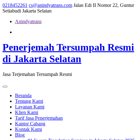
Skip
0218452261
cs@anindyatrans.com
Jalan Edi II Nomor 22, Guntur
to
Setiabudi Jakarta Selatan
content
Anindyatrans
Facebook
Twitter
Linkedin
Penerjemah Tersumpah Resmi
di Jakarta Selatan
Jasa Terjemahan Tersumpah Resmi
Open
Menu
Beranda
Tentang Kami
Layanan Kami
Klien Kami
Tarif Jasa Penerjemahan
Kantor Cabang
Kontak Kami
Blog