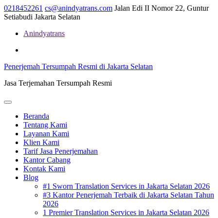
Skip
0218452261
cs@anindyatrans.com
Jalan Edi II Nomor 22, Guntur
to
Setiabudi Jakarta Selatan
content
Anindyatrans
Facebook
Twitter
Linkedin
Penerjemah Tersumpah Resmi di Jakarta Selatan
Jasa Terjemahan Tersumpah Resmi
Open
Menu
Beranda
Tentang Kami
Layanan Kami
Klien Kami
Tarif Jasa Penerjemahan
Kantor Cabang
Kontak Kami
Blog
#1 Sworn Translation Services in Jakarta Selatan 2026
#3 Kantor Penerjemah Terbaik di Jakarta Selatan Tahun
2026
1 Premier Translation Services in Jakarta Selatan 2026