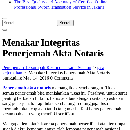
The Best Quality and Accuracy of Certified Online
Professional Sworn Translation Service in Jakarta
Close
Menu
Search
Search
for:
Menakar Integritas
Penerjemah Akta Notaris
Penerjemah Tersumpah Resmi di Jakarta Selatan
>
jasa
terjemahan
>
Menakar Integritas Penerjemah Akta Notaris
purigading
May 14, 2016
0 Comments
Penerjemah akta notaris
memang tidak sembarangan. Tidak
semua penerjemah bisa menjalankan tugas ini. Pasalnya, untuk surat
penting berbadan hukum, harus ada tandatangan serta cap asli dari
sang penerjemah. Tapi tidak sembarangan orang juga bisa
membubuhkan cap atau tanda tangan asli. Tapi harus penerjemah
tersumpah atau yang memiliki sertifikat.
Mengapa demikian? Karena penerjemah bersertifikat atau tersumpah
sudah diakui kemampuannya oleh lembaga penerjemah nasional