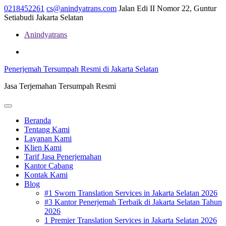
Skip
0218452261
cs@anindyatrans.com
Jalan Edi II Nomor 22, Guntur
to
Setiabudi Jakarta Selatan
content
Anindyatrans
Facebook
Twitter
Linkedin
Penerjemah Tersumpah Resmi di Jakarta Selatan
Jasa Terjemahan Tersumpah Resmi
Open
Menu
Beranda
Tentang Kami
Layanan Kami
Klien Kami
Tarif Jasa Penerjemahan
Kantor Cabang
Kontak Kami
Blog
#1 Sworn Translation Services in Jakarta Selatan 2026
#3 Kantor Penerjemah Terbaik di Jakarta Selatan Tahun
2026
1 Premier Translation Services in Jakarta Selatan 2026