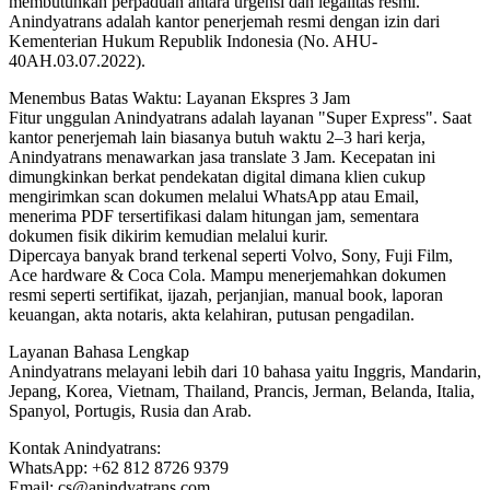
membutuhkan perpaduan antara urgensi dan legalitas resmi.
Anindyatrans adalah kantor penerjemah resmi dengan izin dari
Kementerian Hukum Republik Indonesia (No. AHU-
40AH.03.07.2022).
Menembus Batas Waktu: Layanan Ekspres 3 Jam
Fitur unggulan Anindyatrans adalah layanan "Super Express". Saat
kantor penerjemah lain biasanya butuh waktu 2–3 hari kerja,
Anindyatrans menawarkan jasa translate 3 Jam. Kecepatan ini
dimungkinkan berkat pendekatan digital dimana klien cukup
mengirimkan scan dokumen melalui WhatsApp atau Email,
menerima PDF tersertifikasi dalam hitungan jam, sementara
dokumen fisik dikirim kemudian melalui kurir.
Dipercaya banyak brand terkenal seperti Volvo, Sony, Fuji Film,
Ace hardware & Coca Cola. Mampu menerjemahkan dokumen
resmi seperti sertifikat, ijazah, perjanjian, manual book, laporan
keuangan, akta notaris, akta kelahiran, putusan pengadilan.
Layanan Bahasa Lengkap
Anindyatrans melayani lebih dari 10 bahasa yaitu Inggris, Mandarin,
Jepang, Korea, Vietnam, Thailand, Prancis, Jerman, Belanda, Italia,
Spanyol, Portugis, Rusia dan Arab.
Kontak Anindyatrans:
WhatsApp: +62 812 8726 9379
Email: cs@anindyatrans.com