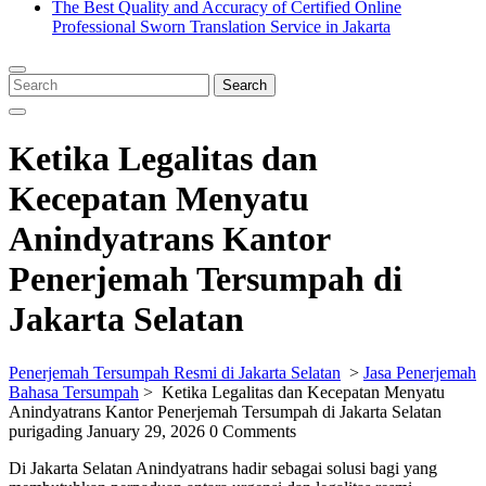
The Best Quality and Accuracy of Certified Online
Professional Sworn Translation Service in Jakarta
Close
Menu
Search
Search
for:
Ketika Legalitas dan
Kecepatan Menyatu
Anindyatrans Kantor
Penerjemah Tersumpah di
Jakarta Selatan
Penerjemah Tersumpah Resmi di Jakarta Selatan
>
Jasa Penerjemah
Bahasa Tersumpah
>
Ketika Legalitas dan Kecepatan Menyatu
Anindyatrans Kantor Penerjemah Tersumpah di Jakarta Selatan
purigading
January 29, 2026
0 Comments
Di Jakarta Selatan Anindyatrans hadir sebagai solusi bagi yang