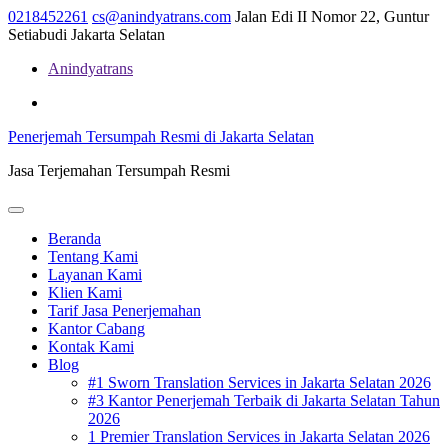
Skip
0218452261
cs@anindyatrans.com
Jalan Edi II Nomor 22, Guntur
to
Setiabudi Jakarta Selatan
content
Anindyatrans
Facebook
Twitter
Linkedin
Penerjemah Tersumpah Resmi di Jakarta Selatan
Jasa Terjemahan Tersumpah Resmi
Open
Menu
Beranda
Tentang Kami
Layanan Kami
Klien Kami
Tarif Jasa Penerjemahan
Kantor Cabang
Kontak Kami
Blog
#1 Sworn Translation Services in Jakarta Selatan 2026
#3 Kantor Penerjemah Terbaik di Jakarta Selatan Tahun
2026
1 Premier Translation Services in Jakarta Selatan 2026