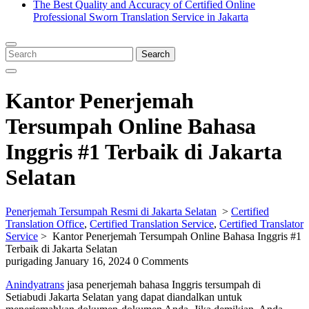
The Best Quality and Accuracy of Certified Online
Professional Sworn Translation Service in Jakarta
Close
Menu
Search
Search
for:
Kantor Penerjemah
Tersumpah Online Bahasa
Inggris #1 Terbaik di Jakarta
Selatan
Penerjemah Tersumpah Resmi di Jakarta Selatan
>
Certified
Translation Office
,
Certified Translation Service
,
Certified Translator
Service
>
Kantor Penerjemah Tersumpah Online Bahasa Inggris #1
Terbaik di Jakarta Selatan
purigading
January 16, 2024
0 Comments
Anindyatrans
jasa penerjemah bahasa Inggris tersumpah di
Setiabudi Jakarta Selatan yang dapat diandalkan untuk