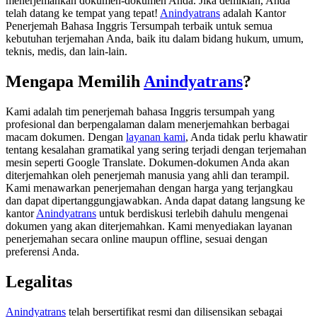
menerjemahkan dokumen-dokumen Anda. Jika demikian, Anda
telah datang ke tempat yang tepat!
Anindyatrans
adalah Kantor
Penerjemah Bahasa Inggris Tersumpah terbaik untuk semua
kebutuhan terjemahan Anda, baik itu dalam bidang hukum, umum,
teknis, medis, dan lain-lain.
Mengapa Memilih
Anindyatrans
?
Kami adalah tim penerjemah bahasa Inggris tersumpah yang
profesional dan berpengalaman dalam menerjemahkan berbagai
macam dokumen. Dengan
layanan kami
, Anda tidak perlu khawatir
tentang kesalahan gramatikal yang sering terjadi dengan terjemahan
mesin seperti Google Translate. Dokumen-dokumen Anda akan
diterjemahkan oleh penerjemah manusia yang ahli dan terampil.
Kami menawarkan penerjemahan dengan harga yang terjangkau
dan dapat dipertanggungjawabkan. Anda dapat datang langsung ke
kantor
Anindyatrans
untuk berdiskusi terlebih dahulu mengenai
dokumen yang akan diterjemahkan. Kami menyediakan layanan
penerjemahan secara online maupun offline, sesuai dengan
preferensi Anda.
Legalitas
Anindyatrans
telah bersertifikat resmi dan dilisensikan sebagai