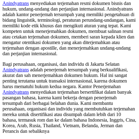
Anindyatrans
menyediakan terjemahan resmi dokumen bisnis dan
hukum, undang-undang dan perjanjian internasional. Anindyatrans
adalah kantor penerjemah tersumpah yang memiliki pengetahuan di
bidang linguistik, terminologi, peraturan perundang-undangan, kami
memiliki kode etik khusus dan mengikuti aturan yang tepat. Kami
kompeten untuk menerjemahkan dokumen, membuat salinan resmi
atau cetakan terjemahan dokumen, memberi saran kepada klien dan
mengatur otentikasi dokumen yang akan diterjemahkan atau
terjemahan dengan apostille, dan menerjemahkan undang-undang
dan perjanjian internasional.
Bagi perusahaan, organisasi, dan individu di Jakarta Selatan
Anindyatrans
adalah penerjemah tersumpah yang berkualifikasi,
akurat dan sah menerjemahkan dokumen hukum. Hal ini sangat
penting terutama untuk transaksi internasional, karena dokumen
harus mematuhi hukum kedua negara. Kantor Penerjemahan
Anindyatrans
menyediakan terjemahan bersertifikat dalam banyak
pasangan bahasa, karena kami bekerja dengan penerjemah
tersumpah dari berbagai belahan dunia. Kami membantu
perusahaan, organisasi dan individu yang membutuhkan terjemahan
mereka untuk disertifikasi atau disumpah dalam lebih dari 10
bahasa, termasuk rom dan ke dalam bahasa Indonesia, Inggris, Cina,
Korea, Arab, Rusia, Thailand, Vietnam, Belanda, Jerman dan
Perancis dan sebaliknya