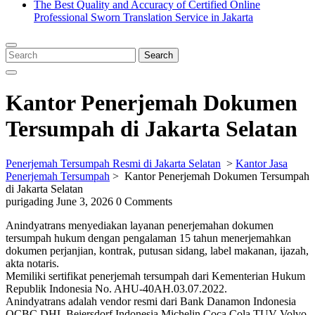
The Best Quality and Accuracy of Certified Online
Professional Sworn Translation Service in Jakarta
Close
Menu
Search
Search
for:
Kantor Penerjemah Dokumen
Tersumpah di Jakarta Selatan
Penerjemah Tersumpah Resmi di Jakarta Selatan
>
Kantor Jasa
Penerjemah Tersumpah
>
Kantor Penerjemah Dokumen Tersumpah
di Jakarta Selatan
purigading
June 3, 2026
0 Comments
Anindyatrans menyediakan layanan penerjemahan dokumen
tersumpah hukum dengan pengalaman 15 tahun menerjemahkan
dokumen perjanjian, kontrak, putusan sidang, label makanan, ijazah,
akta notaris.
Memiliki sertifikat penerjemah tersumpah dari Kementerian Hukum
Republik Indonesia No. AHU-40AH.03.07.2022.
Anindyatrans adalah vendor resmi dari Bank Danamon Indonesia
OCBC DHL Beiersdorf Indonesia Michelin Coca Cola TUV Volvo