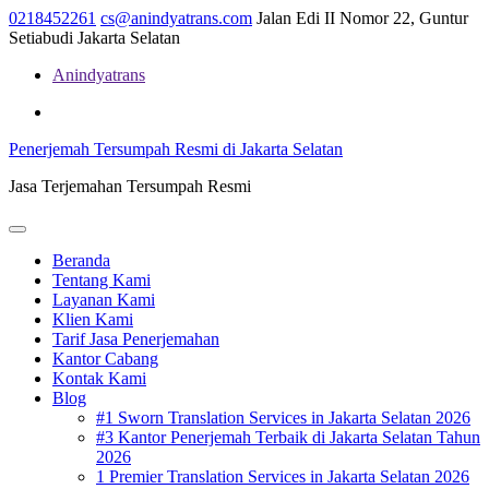
Skip
0218452261
cs@anindyatrans.com
Jalan Edi II Nomor 22, Guntur
to
Setiabudi Jakarta Selatan
content
Anindyatrans
Facebook
Twitter
Linkedin
Penerjemah Tersumpah Resmi di Jakarta Selatan
Jasa Terjemahan Tersumpah Resmi
Open
Menu
Beranda
Tentang Kami
Layanan Kami
Klien Kami
Tarif Jasa Penerjemahan
Kantor Cabang
Kontak Kami
Blog
#1 Sworn Translation Services in Jakarta Selatan 2026
#3 Kantor Penerjemah Terbaik di Jakarta Selatan Tahun
2026
1 Premier Translation Services in Jakarta Selatan 2026