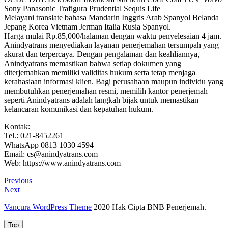
Sony Panasonic Trafigura Prudential Sequis Life
Melayani translate bahasa Mandarin Inggris Arab Spanyol Belanda
Jepang Korea Vietnam Jerman Italia Rusia Spanyol.
Harga mulai Rp.85,000/halaman dengan waktu penyelesaian 4 jam.
Anindyatrans menyediakan layanan penerjemahan tersumpah yang
akurat dan terpercaya. Dengan pengalaman dan keahliannya,
Anindyatrans memastikan bahwa setiap dokumen yang
diterjemahkan memiliki validitas hukum serta tetap menjaga
kerahasiaan informasi klien. Bagi perusahaan maupun individu yang
membutuhkan penerjemahan resmi, memilih kantor penerjemah
seperti Anindyatrans adalah langkah bijak untuk memastikan
kelancaran komunikasi dan kepatuhan hukum.
Kontak:
Tel.: 021-8452261
WhatsApp 0813 1030 4594
Email: cs@anindyatrans.com
Web: https://www.anindyatrans.com
Post
Previous
Previous
Post
Next
Next
navigation
Post
Vancura WordPress Theme
2020 Hak Cipta BNB Penerjemah.
Top