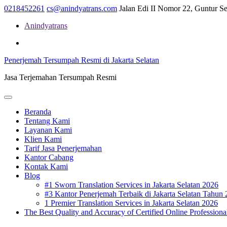
Skip
0218452261
cs@anindyatrans.com
Jalan Edi II Nomor 22, Guntur Set
to
Anindyatrans
content
Facebook
Twitter
Linkedin
Penerjemah Tersumpah Resmi di Jakarta Selatan
Jasa Terjemahan Tersumpah Resmi
Open
Menu
Beranda
Tentang Kami
Layanan Kami
Klien Kami
Tarif Jasa Penerjemahan
Kantor Cabang
Kontak Kami
Blog
#1 Sworn Translation Services in Jakarta Selatan 2026
#3 Kantor Penerjemah Terbaik di Jakarta Selatan Tahun
1 Premier Translation Services in Jakarta Selatan 2026
The Best Quality and Accuracy of Certified Online Professional