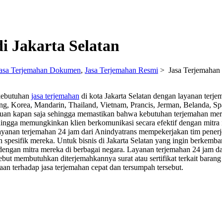
i Jakarta Selatan
asa Terjemahan Dokumen
,
Jasa Terjemahan Resmi
>
Jasa Terjemahan 
 kebutuhan
jasa terjemahan
di kota Jakarta Selatan dengan layanan terj
epang, Korea, Mandarin, Thailand, Vietnam, Prancis, Jerman, Belanda, S
ntuan kapan saja sehingga memastikan bahwa kebutuhan terjemahan mer
ehingga memungkinkan klien berkomunikasi secara efektif dengan mitra
yanan terjemahan 24 jam dari Anindyatrans mempekerjakan tim penerj
spesifik mereka. Untuk bisnis di Jakarta Selatan yang ingin berkemban
engan mitra mereka di berbagai negara. Layanan terjemahan 24 jam da
ut membutuhkan diterjemahkannya surat atau sertifikat terkait barang
n terhadap jasa terjemahan cepat dan tersumpah tersebut.