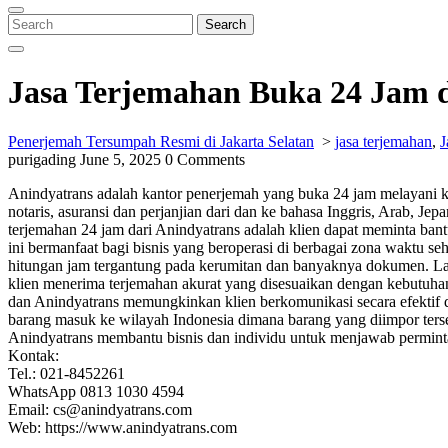
Close
Menu
Search
Search
for:
Jasa Terjemahan Buka 24 Jam d
Penerjemah Tersumpah Resmi di Jakarta Selatan
>
jasa terjemahan
,
J
purigading
June 5, 2025
0 Comments
Anindyatrans adalah kantor penerjemah yang buka 24 jam melayani
notaris, asuransi dan perjanjian dari dan ke bahasa Inggris, Arab, J
terjemahan 24 jam dari Anindyatrans adalah klien dapat meminta ba
ini bermanfaat bagi bisnis yang beroperasi di berbagai zona waktu s
hitungan jam tergantung pada kerumitan dan banyaknya dokumen. La
klien menerima terjemahan akurat yang disesuaikan dengan kebutuhan 
dan Anindyatrans memungkinkan klien berkomunikasi secara efektif d
barang masuk ke wilayah Indonesia dimana barang yang diimpor terseb
Anindyatrans membantu bisnis dan individu untuk menjawab permintaa
Kontak:
Tel.: 021-8452261
WhatsApp 0813 1030 4594
Email: cs@anindyatrans.com
Web: https://www.anindyatrans.com