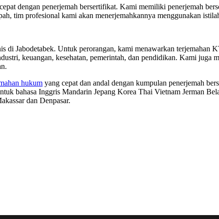
pat dengan penerjemah bersertifikat. Kami memiliki penerjemah bersertif
h, tim profesional kami akan menerjemahkannya menggunakan istilah-i
is di Jabodetabek. Untuk perorangan, kami menawarkan terjemahan KT
 industri, keuangan, kesehatan, pemerintah, dan pendidikan. Kami jug
an.
jemahan hukum
yang cepat dan andal dengan kumpulan penerjemah berse
tuk bahasa Inggris Mandarin Jepang Korea Thai Vietnam Jerman Bel
akassar dan Denpasar.