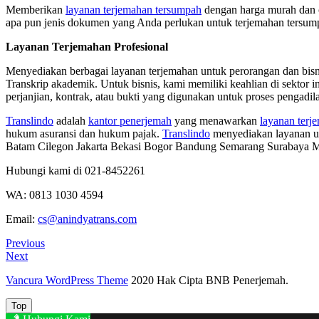
Memberikan
layanan terjemahan tersumpah
dengan harga murah dan ce
apa pun jenis dokumen yang Anda perlukan untuk terjemahan tersumpa
Layanan Terjemahan Profesional
Menyediakan berbagai layanan terjemahan untuk perorangan dan bisn
Transkrip akademik. Untuk bisnis, kami memiliki keahlian di sektor
perjanjian, kontrak, atau bukti yang digunakan untuk proses pengadil
Translindo
adalah
kantor penerjemah
yang menawarkan
layanan ter
hukum asuransi dan hukum pajak.
Translindo
menyediakan layanan un
Batam Cilegon Jakarta Bekasi Bogor Bandung Semarang Surabaya M
Hubungi kami di 021-8452261
WA: 0813 1030 4594
Email:
cs@anindyatrans.com
Post
Previous
Previous
Post
Next
Next
navigation
Post
Vancura WordPress Theme
2020 Hak Cipta BNB Penerjemah.
Top