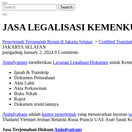
Close
Menu
Search
Search
for:
JASA LEGALISASI KEMEN
Penerjemah Tersumpah Resmi di Jakarta Selatan
>
Certified Translat
JAKARTA SELATAN
purigading
January 2, 2024
0 Comments
Anindyatrans
memberikan
Layanan Legalisasi Dokumen
untuk Kemen
Ijasah & Transkrip
Dokumen Perusahaan
Akta Lahir
Akta Perkawinan
Buku Nikah
Rapot
Dokumen resmi lainnya
Anindyatrans
adalah
kantor penerjemah
yang menawarkan layanan
ja
Thailand Vietnam Jerman Belanda Rusia Prancis UAE Arab Saudi Ku
Jasa Terjemahan Hukum
Anindyatrans