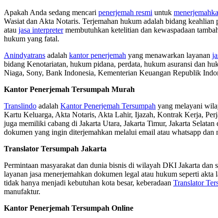
Apakah Anda sedang mencari
penerjemah resmi
untuk
menerjemahka
Wasiat dan Akta Notaris. Terjemahan hukum adalah bidang keahlian p
atau
jasa interpreter
membutuhkan ketelitian dan kewaspadaan tambaha
hukum yang fatal.
Anindyatrans
adalah
kantor penerjemah
yang menawarkan layanan
j
bidang Kenotariatan, hukum pidana, perdata, hukum asuransi dan h
Niaga, Sony, Bank Indonesia, Kementerian Keuangan Republik Indon
Kantor Penerjemah Tersumpah Murah
Translindo
adalah
Kantor Penerjemah Tersumpah
yang melayani wila
Kartu Keluarga, Akta Notaris, Akta Lahir, Ijazah, Kontrak Kerja, 
juga memiliki cabang di Jakarta Utara, Jakarta Timur, Jakarta Selatan
dokumen yang ingin diterjemahkan melalui email atau whatsapp dan n
Translator Tersumpah Jakarta
Permintaan masyarakat dan dunia bisnis di wilayah DKI Jakarta dan 
layanan jasa menerjemahkan dokumen legal atau hukum seperti akta la
tidak hanya menjadi kebutuhan kota besar, keberadaan
Translator Te
manufaktur.
Kantor Penerjemah Tersumpah Online