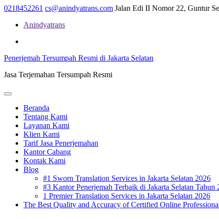
Skip
0218452261
cs@anindyatrans.com
Jalan Edi II Nomor 22, Guntur Set
to
Anindyatrans
content
Facebook
Twitter
Linkedin
Penerjemah Tersumpah Resmi di Jakarta Selatan
Jasa Terjemahan Tersumpah Resmi
Open
Menu
Beranda
Tentang Kami
Layanan Kami
Klien Kami
Tarif Jasa Penerjemahan
Kantor Cabang
Kontak Kami
Blog
#1 Sworn Translation Services in Jakarta Selatan 2026
#3 Kantor Penerjemah Terbaik di Jakarta Selatan Tahun
1 Premier Translation Services in Jakarta Selatan 2026
The Best Quality and Accuracy of Certified Online Professional