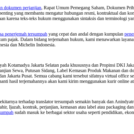
n dokumen perjanjian
, Rapat Umum Pemegang Saham, Dokumen Pribad
enting yang membantu mengatur hubungan resmi, kontraktual dan komer
n karena teks-teks hukum menggunakan sintaksis dan terminologi ya
asa penerjemah tersumpah
yang cepat dan andal dengan kumpulan
pene
ukum pajak. Dalam bidang terjemahan hukum, kami menawarkan layana
esia dan Michelin Indonesia.
yah Kotamadya Jakarta Selatan pada khususnya dan Propinsi DKI Jak
Perjanjian Sewa, Putusan Sidang, Label Kemasan Produk Makanan dan d
 dan Jakarta Pusat. Semua cabang kami tersebut sifatnya virtual office 
anti hasil terjemahannya akan kami kirim menggunakan kurir online at
sekitarnya terhadap translator tersumpah semakin banyak dan Anindyat
hir, Ijazah, kontrak, perjanjian, kemasan atau label atau packaging 
rsumpah
sudah masuk ke berbagai sektor usaha seperti pendidikan, eko