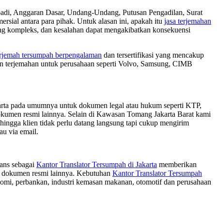
i, Anggaran Dasar, Undang-Undang, Putusan Pengadilan, Surat
sial antara para pihak. Untuk alasan ini, apakah itu
jasa terjemahan
ng kompleks, dan kesalahan dapat mengakibatkan konsekuensi
rjemah tersumpah berpengalaman
dan tersertifikasi yang mencakup
n terjemahan untuk perusahaan seperti Volvo, Samsung, CIMB
arta pada umumnya untuk dokumen legal atau hukum seperti KTP,
okumen resmi lainnya. Selain di Kawasan Tomang Jakarta Barat kami
sehingga klien tidak perlu datang langsung tapi cukup mengirim
au via email.
rans sebagai
Kantor Translator Tersumpah di Jakarta
memberikan
dan dokumen resmi lainnya. Kebutuhan
Kantor Translator Tersumpah
nomi, perbankan, industri kemasan makanan, otomotif dan perusahaan