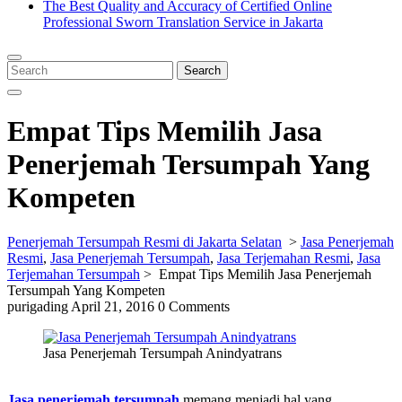
The Best Quality and Accuracy of Certified Online
Professional Sworn Translation Service in Jakarta
Close
Menu
Search
Search
for:
Empat Tips Memilih Jasa
Penerjemah Tersumpah Yang
Kompeten
Penerjemah Tersumpah Resmi di Jakarta Selatan
>
Jasa Penerjemah
Resmi
,
Jasa Penerjemah Tersumpah
,
Jasa Terjemahan Resmi
,
Jasa
Terjemahan Tersumpah
>
Empat Tips Memilih Jasa Penerjemah
Tersumpah Yang Kompeten
purigading
April 21, 2016
0 Comments
Jasa Penerjemah Tersumpah Anindyatrans
Jasa penerjemah tersumpah
memang menjadi hal yang