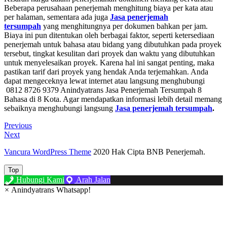
Beberapa perusahaan penerjemah menghitung biaya per kata atau
per halaman, sementara ada juga
Jasa penerjemah
tersumpah
yang menghitungnya per dokumen bahkan per jam.
Biaya ini pun ditentukan oleh berbagai faktor, seperti ketersediaan
penerjemah untuk bahasa atau bidang yang dibutuhkan pada proyek
tersebut, tingkat kesulitan dari proyek dan waktu yang dibutuhkan
untuk menyelesaikan proyek. Karena hal ini sangat penting, maka
pastikan tarif dari proyek yang hendak Anda terjemahkan. Anda
dapat mengeceknya lewat internet atau langsung menghubungi
0812 8726 9379 Anindyatrans Jasa Penerjemah Tersumpah 8
Bahasa di 8 Kota. Agar mendapatkan informasi lebih detail memang
sebaiknya menghubungi langsung
Jasa penerjemah tersumpah
.
Post
Previous
Previous
Post
Next
Next
navigation
Post
Vancura WordPress Theme
2020 Hak Cipta BNB Penerjemah.
Top
Hubungi Kami
Arah Jalan
×
Anindyatrans Whatsapp!