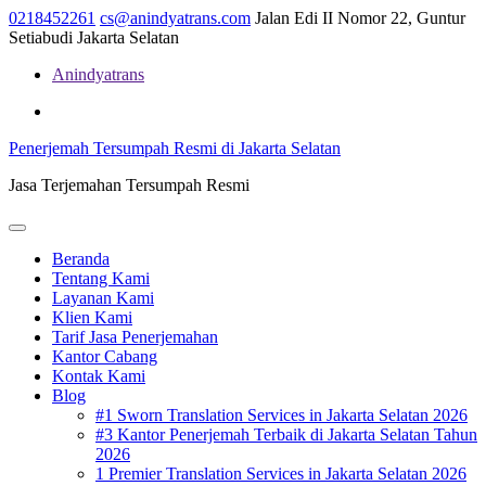
Skip
0218452261
cs@anindyatrans.com
Jalan Edi II Nomor 22, Guntur
to
Setiabudi Jakarta Selatan
content
Anindyatrans
Facebook
Twitter
Linkedin
Penerjemah Tersumpah Resmi di Jakarta Selatan
Jasa Terjemahan Tersumpah Resmi
Open
Menu
Beranda
Tentang Kami
Layanan Kami
Klien Kami
Tarif Jasa Penerjemahan
Kantor Cabang
Kontak Kami
Blog
#1 Sworn Translation Services in Jakarta Selatan 2026
#3 Kantor Penerjemah Terbaik di Jakarta Selatan Tahun
2026
1 Premier Translation Services in Jakarta Selatan 2026