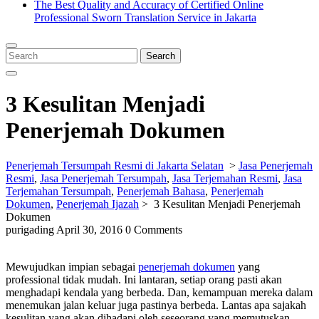
The Best Quality and Accuracy of Certified Online
Professional Sworn Translation Service in Jakarta
Close
Menu
Search
Search
for:
3 Kesulitan Menjadi
Penerjemah Dokumen
Penerjemah Tersumpah Resmi di Jakarta Selatan
>
Jasa Penerjemah
Resmi
,
Jasa Penerjemah Tersumpah
,
Jasa Terjemahan Resmi
,
Jasa
Terjemahan Tersumpah
,
Penerjemah Bahasa
,
Penerjemah
Dokumen
,
Penerjemah Ijazah
>
3 Kesulitan Menjadi Penerjemah
Dokumen
purigading
April 30, 2016
0 Comments
Mewujudkan impian sebagai
penerjemah dokumen
yang
professional tidak mudah. Ini lantaran, setiap orang pasti akan
menghadapi kendala yang berbeda. Dan, kemampuan mereka dalam
menemukan jalan keluar juga pastinya berbeda. Lantas apa sajakah
kesulitan yang akan dihadapi oleh seseorang yang memutuskan