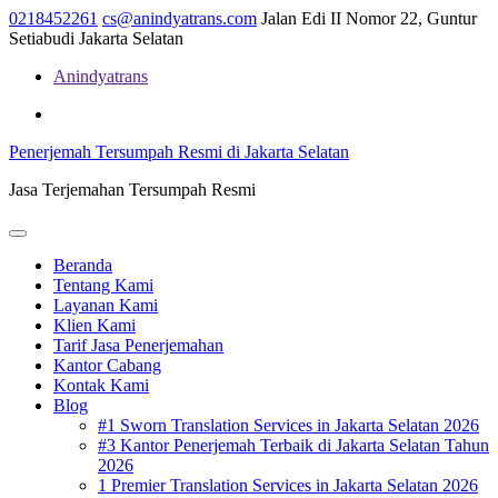
Skip
0218452261
cs@anindyatrans.com
Jalan Edi II Nomor 22, Guntur
to
Setiabudi Jakarta Selatan
content
Anindyatrans
Facebook
Twitter
Linkedin
Penerjemah Tersumpah Resmi di Jakarta Selatan
Jasa Terjemahan Tersumpah Resmi
Open
Menu
Beranda
Tentang Kami
Layanan Kami
Klien Kami
Tarif Jasa Penerjemahan
Kantor Cabang
Kontak Kami
Blog
#1 Sworn Translation Services in Jakarta Selatan 2026
#3 Kantor Penerjemah Terbaik di Jakarta Selatan Tahun
2026
1 Premier Translation Services in Jakarta Selatan 2026