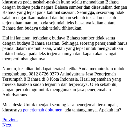
khususnya pada naskah-naskah kuno selalu mengaitkan Bahasa
dengan budaya pada negara Bahasa sumber dan disesuaikan dengan
Bahasa yang tepat pada kalimat sasaran. Sehingga, seseorang tidak
salah mengartikan maksud dan tujuan sebuah teks atau naskah
terjemahan. namun, pada sejumlah teks biasanya kaitan antara
Bahasa dan budaya tidak terlalu dihiraukan.
Hal ini lantaran, terkadang budaya Bahasa sumber tidak sama
dengan budaya Bahasa sasaran. Sehingga seorang penerjemah harus
pandai dalam memutuskan, waktu yang tepat untuk mengacuhkan
faktor budaya pada teks terjemahannya dan kapan akan sangat
mempertimbangkannya.
Namun, kesulitan ini dapat teratasi ketika Anda memutuskan untuk
menghubungi 0812 8726 9379 Anindyatrans Jasa Penerjemah
Tersumpah 8 Bahasa di 8 Kota Indonesia. Hasil terjemahan yang
mereka hasilkan sudah terjamin dan terpercaya. Oleh sebab itu,
jangan pernah ragu untuk menggunakan jasa penerjemahan
Anindyatrans.
Meta desk: Untuk menjadi seorang jasa penerjemah tersumpah,
khususnya
penerjemah dokumen
, ada tantangannya. Apakah itu?
Post
Previous
Previous
Post
Next
Next
navigation
Post